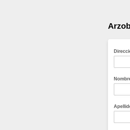
Arzob
Direcci
Nombr
Apellid